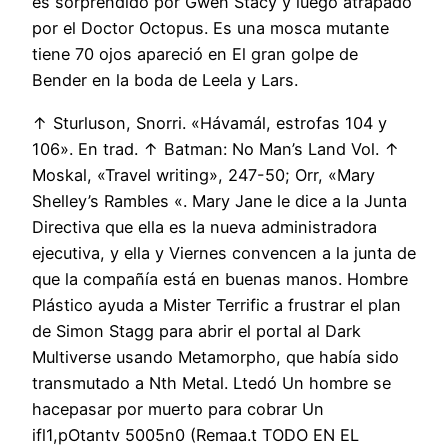
es sorprendido por Gwen Stacy y luego atrapado
por el Doctor Octopus. Es una mosca mutante
tiene 70 ojos apareció en El gran golpe de
Bender en la boda de Leela y Lars.
↑ Sturluson, Snorri. «Hávamál, estrofas 104 y
106». En trad. ↑ Batman: No Man’s Land Vol. ↑
Moskal, «Travel writing», 247-50; Orr, «Mary
Shelley’s Rambles «. Mary Jane le dice a la Junta
Directiva que ella es la nueva administradora
ejecutiva, y ella y Viernes convencen a la junta de
que la compañía está en buenas manos. Hombre
Plástico ayuda a Mister Terrific a frustrar el plan
de Simon Stagg para abrir el portal al Dark
Multiverse usando Metamorpho, que había sido
transmutado a Nth Metal. Ltedó Un hombre se
hacepasar por muerto para cobrar Un
ifl1,pOtantv 5005n0 (Remaa.t TODO EN EL