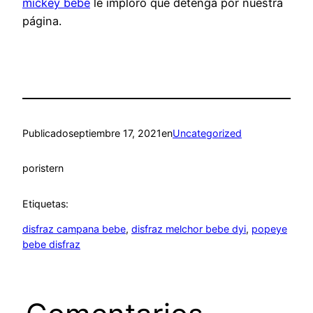
mickey bebe
le imploro que detenga por nuestra
página.
Publicado
septiembre 17, 2021
en
Uncategorized
por
istern
Etiquetas:
disfraz campana bebe
, 
disfraz melchor bebe dyi
, 
popeye
bebe disfraz