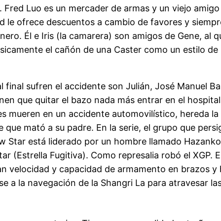
. Fred Luo es un mercader de armas y un viejo amig
red le ofrece descuentos a cambio de favores y siempr
ero. Él e Iris (la camarera) son amigos de Gene, al q
ásicamente el cañón de una Caster como un estilo de 
l final sufren el accidente son Julián, José Manuel B
enen que quitar el bazo nada más entrar en el hospit
es mueren en un accidente automovilístico, hereda l
 que mató a su padre. En la serie, el grupo que persig
aw Star está liderado por un hombre llamado Hazank
ar (Estrella Fugitiva). Como represalia robó el XGP.
n velocidad y capacidad de armamento en brazos y h
e a la navegación de la Shangri La para atravesar las