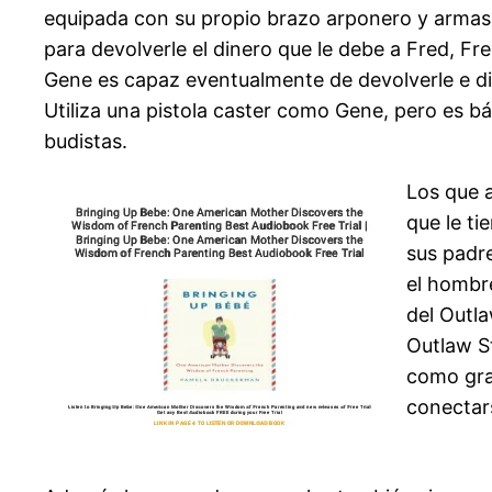
equipada con su propio brazo arponero y armas
para devolverle el dinero que le debe a Fred, F
Gene es capaz eventualmente de devolverle e din
Utiliza una pistola caster como Gene, pero es b
budistas.
Los que a
que le ti
sus padr
el hombre
del Outl
Outlaw St
como gra
conectars