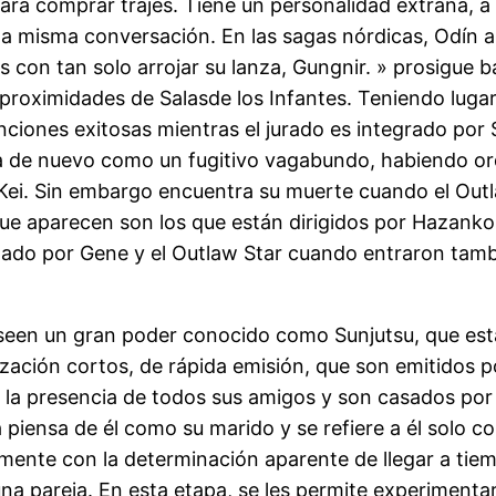
a comprar trajes. Tiene un personalidad extraña, a
 la misma conversación. En las sagas nórdicas, Odín 
 con tan solo arrojar su lanza, Gungnir. » prosigue 
proximidades de Salasde los Infantes. Teniendo lugar 
iones exitosas mientras el jurado es integrado por S
a de nuevo como un fugitivo vagabundo, habiendo or
 Kei. Sin embargo encuentra su muerte cuando el Out
ue aparecen son los que están dirigidos por Hazanko 
otado por Gene y el Outlaw Star cuando entraron tamb
en un gran poder conocido como Sunjutsu, que está
zación cortos, de rápida emisión, que son emitidos 
la presencia de todos sus amigos y son casados por el
a piensa de él como su marido y se refiere a él solo 
damente con la determinación aparente de llegar a tie
 una pareja. En esta etapa, se les permite experime